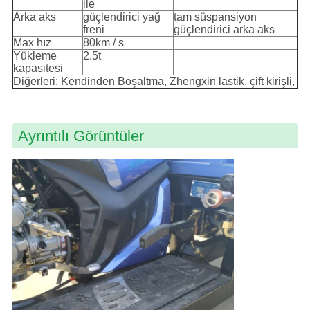
ile
Arka aks
güçlendirici yağ
tam süspansiyon
freni
güçlendirici arka aks
Max hız
80km / s
Yükleme
2.5t
kapasitesi
Diğerleri: Kendinden Boşaltma, Zhengxin lastik, çift kirişli,
Ayrıntılı Görüntüler