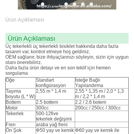
PRIVACY
Ürün Açıklaması
POLICY
Ürün Açıklaması
Üç tekerlekli üç tekerlekli bisiklet hakkında daha fazla
tasarım var, kontrol etmeye hoş geldiniz.
OEM sağlanır, bize ihtiyaçlarınızı söyleyin, sizin için uygun
olanı önerebiliriz.
Daha fazla ürün detayı ve en son teklif için hemen
sorgulama
Öğe
Standart
İsteğe Bağlı
konfigürasyon
Yapılandırma
Taşıma
2,55 m * 1,4 m
2,55 * 1,35 m / 2,0 * 1,3
boyutu (L * W)
m / 2,2 * 1,4 m
Bottem
2.5 bottem
2.2 / 2.6 botem
Motor
300cc
200cc / 250cc / 300cc
Tekerlek
500-12five
tekerlek değişimi
Fren
araba yağ freni
Ön Şok
Φ50 yay ve kemik
Φ60 yay ve kemik ile