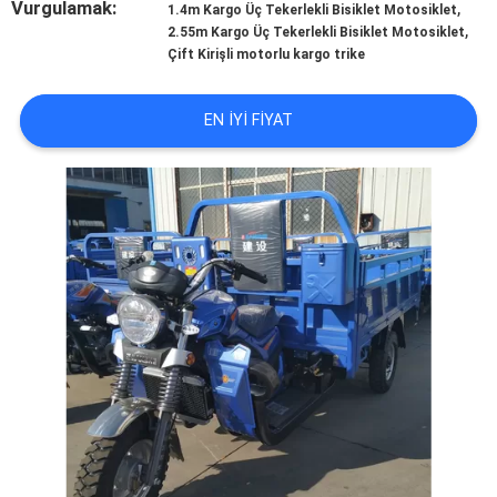
Vurgulamak:
,
KONTROL
1.4m Kargo Üç Tekerlekli Bisiklet Motosiklet
,
2.55m Kargo Üç Tekerlekli Bisiklet Motosiklet
Çift Kirişli motorlu kargo trike
BIZIMLE
ILETIŞIME
EN IYI FIYAT
GEÇIN
HABERLER
BIR
TEKLIF
ISTEĞI
SITE
HARITASI