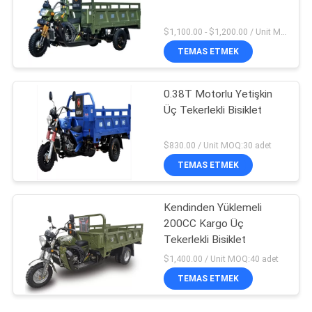
$1,100.00 - $1,200.00 / Unit MOQ:30 Birim / Birimler
TEMAS ETMEK
0.38T Motorlu Yetişkin
Üç Tekerlekli Bisiklet
$830.00 / Unit MOQ:30 adet
TEMAS ETMEK
Kendinden Yüklemeli
200CC Kargo Üç
Tekerlekli Bisiklet
$1,400.00 / Unit MOQ:40 adet
TEMAS ETMEK