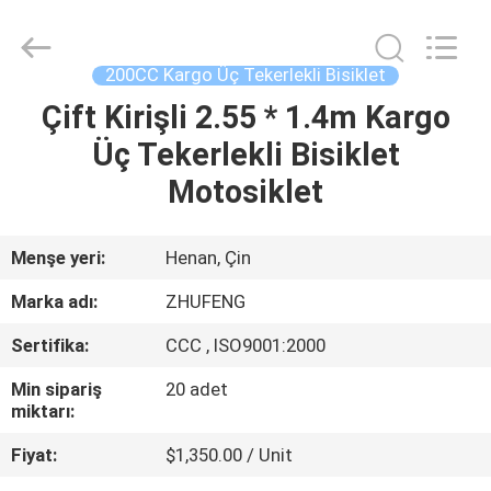
Everest
Huaying
Tricycle
Motorcycle
Co.,
200CC Kargo Üç Tekerlekli Bisiklet
Ltd..
All
Çift Kirişli 2.55 * 1.4m Kargo
EV
Rights
Reserved.
Üç Tekerlekli Bisiklet
ÜRÜN:%
Motosiklet
S
Menşe yeri:
Henan, Çin
HAKKIMIZDA
Marka adı:
ZHUFENG
Sertifika:
CCC , ISO9001:2000
FABRIKA
Min sipariş
20 adet
TURU
miktarı:
Fiyat:
$1,350.00 / Unit
KALITE