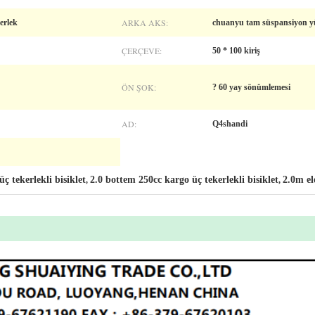
ARKA AKS:
erlek
chuanyu tam süspansiyon yü
ÇERÇEVE:
50 * 100 kiriş
ÖN ŞOK:
? 60 yay sönümlemesi
AD:
Q4shandi
ç tekerlekli bisiklet
2.0 bottem 250cc kargo üç tekerlekli bisiklet
2.0m el
,
,