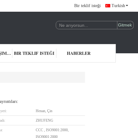
Bir teklif isteği
Turkish
BIZIMLE ILETIŞIME GEÇIN
BIR TEKLIF ISTEĞI
HABERLER
yrıntıları:
yeri:
Henan, Çin
adı:
ZHUFENG
ka:
CCC , ISO9001:2000,
ISO9001:2000