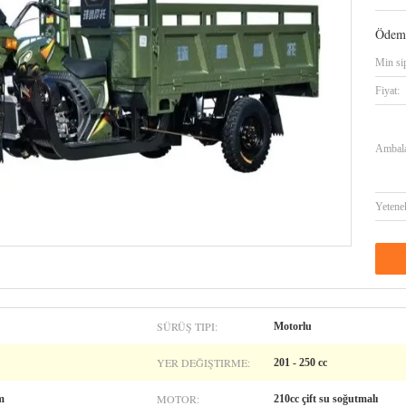
Ödeme
Min sip
Fiyat:
Ambalaj
Yetene
SÜRÜŞ TIPI:
Motorlu
YER DEĞIŞTIRME:
201 - 250 cc
MOTOR:
m
210cc çift su soğutmalı