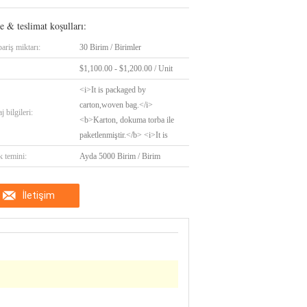
 & teslimat koşulları:
ariş miktarı:
30 Birim / Birimler
$1,100.00 - $1,200.00 / Unit
<i>It is packaged by
carton,woven bag.</i>
 bilgileri:
<b>Karton, dokuma torba ile
paketlenmiştir.</b> <i>It is
k temini:
Ayda 5000 Birim / Birim
İletişim