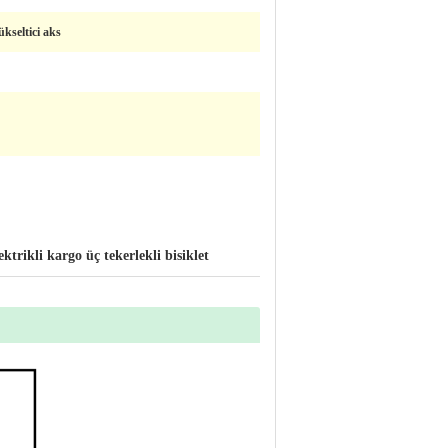
kseltici aks
ektrikli kargo üç tekerlekli bisiklet