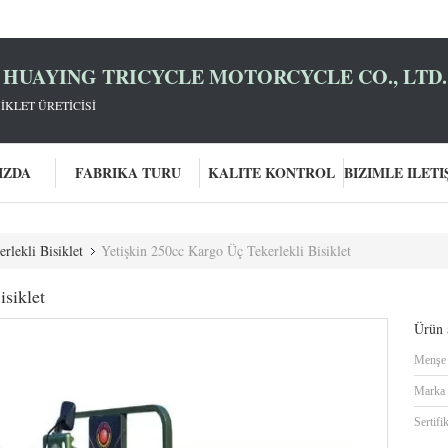
HUAYING TRICYCLE MOTORCYCLE CO., LTD.
İKLET ÜRETİCİSİ
IZDA
FABRIKA TURU
KALITE KONTROL
lekli Bisiklet
Yetişkin 250cc Kargo Üç Tekerlekli Bisiklet
isiklet
Ürün a
Menşe 
Marka 
Sertifi