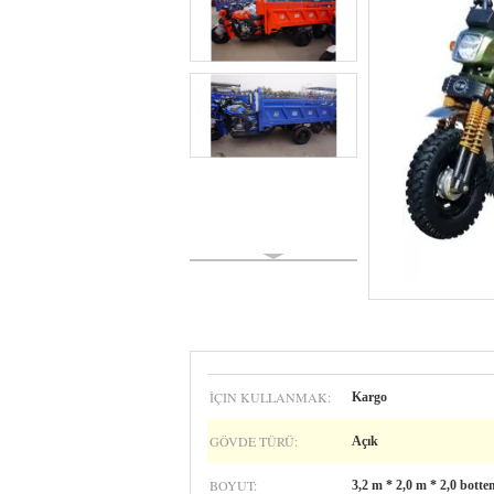
İÇIN KULLANMAK:
Kargo
GÖVDE TÜRÜ:
Açık
BOYUT:
3,2 m * 2,0 m * 2,0 botte