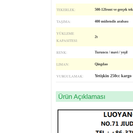
TEKERLEK:
500-12front ve gerçek tek
TAŞIMA:
400 mühendis arabası
YÜKLEME
2t
KAPASITESI:
RENK:
Turuncu / mavi / yeşil
LIMAN:
Qingdao
VURGULAMAK:
Yetişkin 250cc kargo ü
Ürün Açıklaması