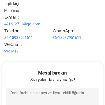
KONTROL
İlgili kişi :
Mr. Yang
E-mail :
BIZIMLE
421612711@qq.com
ILETIŞIME
Telefon :
WhatsApp :
GEÇIN
86-18937951611
86-18937951611
WeChat :
HABERLER
yyc3417
BIR
TEKLIF
Mesaj bırakın
ISTEĞI
Sizi yakında arayacağız!
SITE
HARITASI