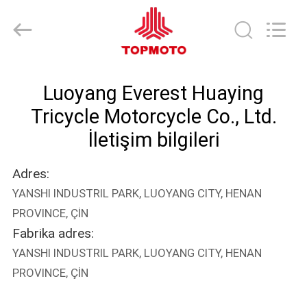
Everest
Huaying
Tricycle
Motorcycle
Co.,
Ltd..
All
EV
Rights
Reserved.
Luoyang Everest Huaying
ÜRÜN:%
Tricycle Motorcycle Co., Ltd.
S
İletişim bilgileri
Adres:
HAKKIMIZDA
YANSHI INDUSTRIL PARK, LUOYANG CITY, HENAN
PROVINCE, ÇİN
FABRIKA
Fabrika adres:
TURU
YANSHI INDUSTRIL PARK, LUOYANG CITY, HENAN
PROVINCE, ÇİN
KALITE