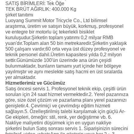
SATIŞ BİRİMLERİ:
Tek Öğe
TEK BRÜT AĞIRLIK:
400.000 Kg
şirket tanıtımı
Luoyang Summit Motor Tricycle Co., Ltd bilimsel
araştırma, üretim ve satışın büyük, korkmuş, profesyonel
ve entegre bir motorlu üç tekerlekli bisiklet
kuruluşudur.Şirketin toplam yatırımı 0,2 milyar RMB
yuan'dır.Toplam alan 50 bin metrekaredir.Şirketin yaklaşık
500 çalışanı vardır;60 orta veya üst düzey profesyonel ve
teknik personel dahil.Üretim kapasitesi yılda 0,2 milyon
settir.Günümüzde 100'ün üzerinde ana ürün çeşidi
bulunmaktadır, bunların tamamı yurt içinde her bölgeye
yayılmıştır ve aynı meslekte satış hacmi en üst sıralarda
yer almaktadır.
Hizmetlerimiz ve Gücümüz
Satış öncesi servis 1. Profesyonel teknik ekip, çeşitli ürün
soruları için 24 saat hizmet vermektedir.2. Yerel pazarınıza
göre, size özel çözüm ve pazarlama planı yerel pazarınızı
genişletir.4. Çevrimiçi ve çevrimdışı eğitim hizmeti
sağlayın.5. Özelleştirilmiş talebi karşılamak için güçlü Ar-
Ge ekipleri, örneğin: stil, renk, yer değiştirme vb. 6.
Nakliye maliyetini düşürmek için en uygun nakliye
şirketini bulun Satış sonrası servis 1. Siparişinizin sürecini