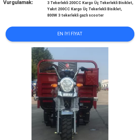
Vurgulamak:
,
KONTROL
3 Tekerlekli 200CC Kargo Üç Tekerlekli Bisiklet
,
Yakıt 200CC Kargo Üç Tekerlekli Bisiklet
800W 3 tekerlekli gazlı scooter
BIZIMLE
ILETIŞIME
EN IYI FIYAT
GEÇIN
HABERLER
BIR
TEKLIF
ISTEĞI
SITE
HARITASI