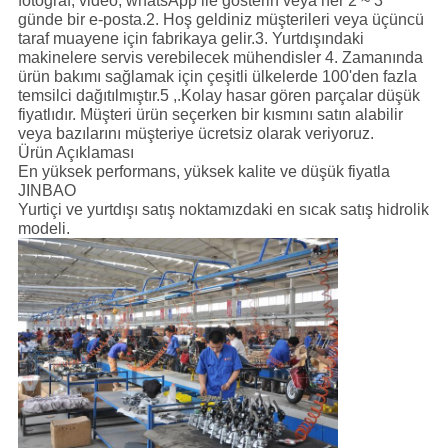
fotoğraf, video, whatsApp ile gösterin veya her 2 ~ 3
günde bir e-posta.2. Hoş geldiniz müşterileri veya üçüncü
taraf muayene için fabrikaya gelir.3. Yurtdışındaki
makinelere servis verebilecek mühendisler 4. Zamanında
ürün bakımı sağlamak için çeşitli ülkelerde 100'den fazla
temsilci dağıtılmıştır.5 ,.Kolay hasar gören parçalar düşük
fiyatlıdır. Müşteri ürün seçerken bir kısmını satın alabilir
veya bazılarını müşteriye ücretsiz olarak veriyoruz.
Ürün Açıklaması
En yüksek performans, yüksek kalite ve düşük fiyatla
JINBAO
Yurtiçi ve yurtdışı satış noktamızdaki en sıcak satış hidrolik
modeli.