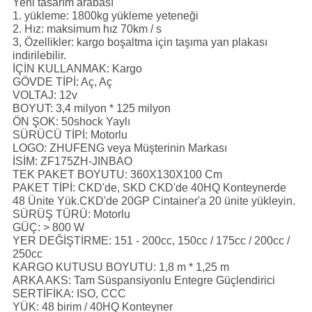
Yeni tasarım arabası
1. yükleme: 1800kg yükleme yeteneği
2. Hız: maksimum hız 70km / s
3, Özellikler: kargo boşaltma için taşıma yan plakası
indirilebilir.
İÇİN KULLANMAK:
Kargo
GÖVDE TİPİ:
Aç, Aç
VOLTAJ:
12v
BOYUT:
3,4 milyon * 125 milyon
ÖN ŞOK:
50shock Yaylı
SÜRÜCÜ TİPİ:
Motorlu
LOGO:
ZHUFENG veya Müşterinin Markası
İSİM:
ZF175ZH-JINBAO
TEK PAKET BOYUTU:
360X130X100 Cm
PAKET TİPİ:
CKD'de, SKD CKD'de 40HQ Konteynerde
48 Ünite Yük.CKD'de 20GP Cintainer'a 20 ünite yükleyin.
SÜRÜŞ TÜRÜ:
Motorlu
GÜÇ:
> 800 W
YER DEĞİŞTİRME:
151 - 200cc, 150cc / 175cc / 200cc /
250cc
KARGO KUTUSU BOYUTU:
1,8 m * 1,25 m
ARKA AKS:
Tam Süspansiyonlu Entegre Güçlendirici
SERTİFİKA:
ISO, CCC
YÜK:
48 birim / 40HQ Konteyner