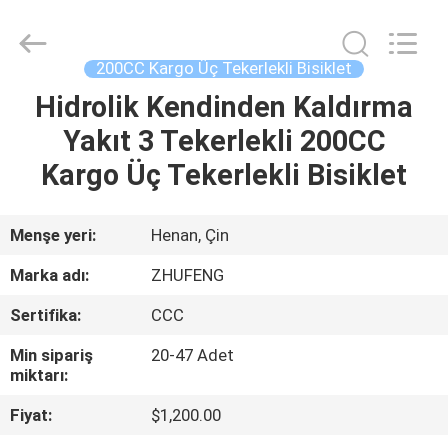
Everest
Huaying
Tricycle
Motorcycle
Co.,
200CC Kargo Üç Tekerlekli Bisiklet
Ltd..
All
Hidrolik Kendinden Kaldırma
EV
Rights
Reserved.
Yakıt 3 Tekerlekli 200CC
ÜRÜN:%
Kargo Üç Tekerlekli Bisiklet
S
Menşe yeri:
Henan, Çin
HAKKIMIZDA
Marka adı:
ZHUFENG
Sertifika:
CCC
FABRIKA
Min sipariş
20-47 Adet
TURU
miktarı:
Fiyat:
$1,200.00
KALITE