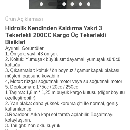
PRIVACY
Ürün Açıklaması
POLICY
Hidrolik Kendinden Kaldırma Yakıt 3
Tekerlekli 200CC Kargo Üç Tekerlekli
Bisiklet
Ayrıntılı Görüntüler
1. Ön şok: yaylı 43 ön şok
2. Koltuk: Yumuşak büyük sırt dayamalı yumuşak sürücü
koltuğu
3. Çıkartmalar: koltuk / ön boynuz / çamur kapak plakası
müşteri logosunu koyabilir
4, Motor: rüzgar soğutmalı motor veya su soğutmalı motor
5. Deplasman: 175cc / 20cc / 250cc
1 Taşıma: 1,8 m * 1,25 m büyük kargo kutusu (diğer boyutu
özelleştirebilir)
2. Yan plaka: daha yüksek koruma çiti ile normal, geniş
kullanılan tip.
3.Reardoor: Arka kapı sol tarafa açılabilir. Boşaltmayı
kolaylaştırın.
3. Tailight: Yön oklu kuyruk