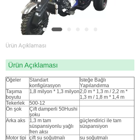
PRIVACY
POLICY
Ürün Açıklaması
Ürün Açıklaması
Öğeler
Standart
İsteğe Bağlı
konfigürasyon
Yapılandırma
Taşıma
1,8 milyon * 1,3 milyon
2,0 m * 1,3 m / 2,2 m *
boyutu
1,3 m / 1,8 m * 1,4 m
Tekerlek
500-12
Ön şok
Çift damperli 50Hushi
şoku
Arka aks
1,3 m tam
güçlendirici ile tam
süspansiyonlu yağlı
süspansiyon
fren aksı
Motor tipi
çift ​​su soğutmalı
su soğutmalı