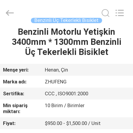
Everest
Huaying
Tricycle
Motorcycle
Co.,
Benzinli Üç Tekerlekli Bisiklet
Ltd..
All
Benzinli Motorlu Yetişkin
EV
Rights
Reserved.
3400mm * 1300mm Benzinli
ÜRÜN:%
Üç Tekerlekli Bisiklet
S
Menşe yeri:
Henan, Çin
HAKKIMIZDA
Marka adı:
ZHUFENG
Sertifika:
CCC , ISO9001:2000
FABRIKA
Min sipariş
10 Birim / Birimler
TURU
miktarı:
Fiyat:
$950.00 - $1,500.00 / Unit
KALITE