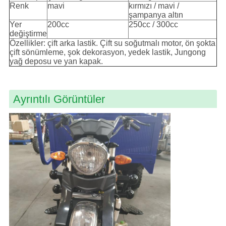
Renk
mavi
kırmızı / mavi /
şampanya altın
Yer
200cc
250cc / 300cc
değiştirme
Özellikler: çift arka lastik. Çift su soğutmalı motor, ön şokta
çift sönümleme, şok dekorasyon, yedek lastik, Jungong
yağ deposu ve yan kapak.
Ayrıntılı Görüntüler