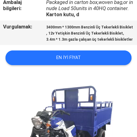
Ambalaj
Packaged in carton box,woven bag,or in
KONTROL
bilgileri:
nude Load 50units in 40HQ container.
Karton kutu, d
BIZIMLE
Vurgulamak:
3400mm * 1300mm Benzinli Üç Tekerlekli Bisiklet
ILETIŞIME
,
,
12v Yetişkin Benzinli Üç Tekerlekli Bisiklet
3.4m * 1.3m gazla çalışan üç tekerlekli bisikletler
GEÇIN
EN IYI FIYAT
HABERLER
BIR
TEKLIF
ISTEĞI
SITE
HARITASI