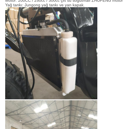
Motor: 200CC / 250cc / 300cc çift su soğutmalı ZHUFENG motor
Yağ tankı: Jungong yağ tankı ve yan kapak.