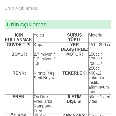
Ürün Açıklaması
PRIVACY
POLICY
Ürün Açıklaması
İÇİN
Yolcu
SÜRÜŞ
Motorlu
KULLANMAK:
TÜRÜ:
GÖVDE TİPİ:
Kapalı
YER
151 - 200 cc
DEĞİŞTİRME:
BOYUT:
2,7 milyon *
MOTOR:
150cc /
1,2 milyon *
175cc /
1,8
200cc /
250cc
RENK:
Kırmızı Yeşil
TEKERLEK:
400-12
Şerit Beyaz
vakumlu
lastik,
alüminyum
jant
FREN:
Ön Diskli
İLETİM
5ön + 1 geri
Fren, arka
DİŞLİSİ:
vites
Kampana
Fren
ÖN ŞOK:
43 Yağ
ARKA AKS:
Changan