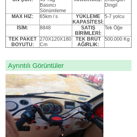
Basıncı
Dingil
Sönümleme
MAX HIZ:
65km / s
YÜKLEME
5-7 yolcu
KAPASİTESİ:
İSİM:
8848
SATIŞ
Tek Öğe
BİRİMLERİ:
TEK PAKET
270X120X180
TEK BRÜT
500.000 Kg
BOYUTU:
Cm
AĞIRLIK:
Ayrıntılı Görüntüler