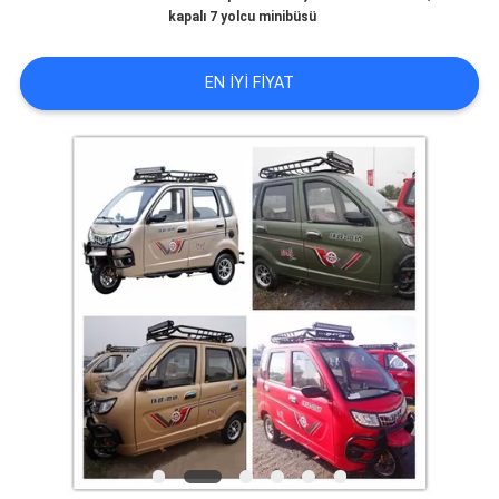
KONTROL
kapalı 7 yolcu minibüsü
BIZIMLE
EN IYI FIYAT
ILETIŞIME
GEÇIN
HABERLER
BIR
TEKLIF
ISTEĞI
SITE
HARITASI