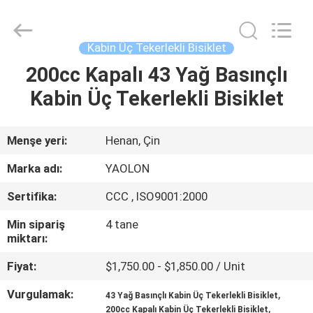
Everest
Huaying
Tricycle
Motorcycle
Co.,
Kabin Üç Tekerlekli Bisiklet
Ltd..
All
200cc Kapalı 43 Yağ Basınçlı
EV
Rights
Reserved.
Kabin Üç Tekerlekli Bisiklet
ÜRÜN:%
S
Menşe yeri:
Henan, Çin
Marka adı:
YAOLON
HAKKIMIZDA
Sertifika:
CCC , ISO9001:2000
Min sipariş
4 tane
FABRIKA
miktarı:
TURU
Fiyat:
$1,750.00 - $1,850.00 / Unit
Vurgulamak:
,
KALITE
43 Yağ Basınçlı Kabin Üç Tekerlekli Bisiklet
,
200cc Kapalı Kabin Üç Tekerlekli Bisiklet