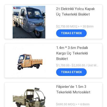
2t Elektrikli Yolcu Kapalı
Üç Tekerlekli Bisiklet
$2,750.00 MOQ:> = 30 Birim
TEMAS ETMEK
1.4m * 3.6m Pedallı
Kargo Üç Tekerlekli
Bisiklet
$1,700.00 - $2,000.00 / Unit MOQ:1 Birim / Birimler
TEMAS ETMEK
Filipinler'de 1.5m 3
Tekerlekli Motosiklet
$690.00 MOQ:> = 6 Birim