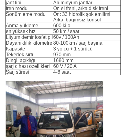
jant tipi
Alüminyum jantlar
fren modu
Ön el freni, arka disk freni
Sönümleme modu
Ön: 33 hidrolik şok emilimi,
Arka: bağımsız konsol
Anma yükleme
600 kilo
en yüksek hız
50 km / saat
Lityum demir fosfat pil
60v / 100Ah
Dayanıklılık kilometre
80-100km / şarj başına
Kapasite
3 yolcu + 1 sürücü
Tekerlek sırtı
970 mm
Dingil açıklığı
1680 mm
şarj cihazı özellikleri
60 V / 20 A
Şarj süresi
4-6 saat