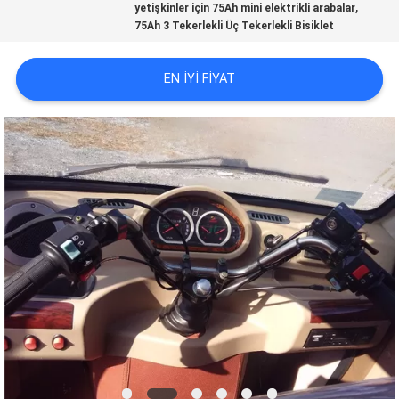
,
KONTROL
yetişkinler için 75Ah mini elektrikli arabalar
75Ah 3 Tekerlekli Üç Tekerlekli Bisiklet
BIZIMLE
EN IYI FIYAT
ILETIŞIME
GEÇIN
HABERLER
BIR
TEKLIF
ISTEĞI
SITE
HARITASI