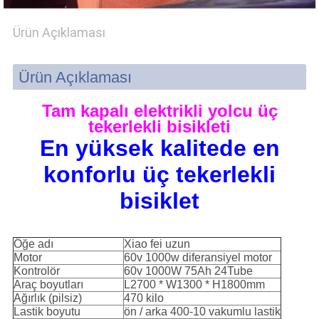
Ürün Açıklaması
PRIVACY
POLICY
Ürün Açıklaması
Tam kapalı elektrikli yolcu üç
tekerlekli bisikleti
En yüksek kalitede en
konforlu üç tekerlekli
bisiklet
Öğe adı
Xiao fei uzun
Motor
60v 1000w diferansiyel motor
Kontrolör
60v 1000W 75Ah 24Tube
Araç boyutları
L2700 * W1300 * H1800mm
Ağırlık (pilsiz)
470 kilo
Lastik boyutu
ön / arka 400-10 vakumlu lastik