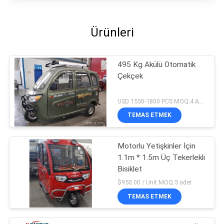
Ürünleri
495 Kg Akülü Otomatik
Çekçek
USD 1550-1800 PCS MOQ:4 ADET
TEMAS ETMEK
Motorlu Yetişkinler İçin
1.1m * 1.5m Üç Tekerlekli
Bisiklet
$950.00 / Unit MOQ:5 adet
TEMAS ETMEK