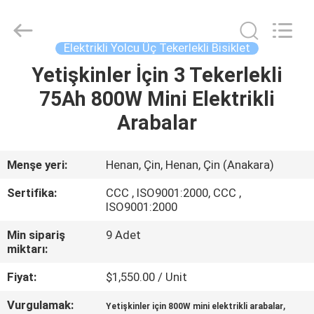
Everest
Huaying
Tricycle
Motorcycle
Co.,
Elektrikli Yolcu Üç Tekerlekli Bisiklet
Ltd..
All
Yetişkinler İçin 3 Tekerlekli
EV
Rights
Reserved.
75Ah 800W Mini Elektrikli
ÜRÜN:%
Arabalar
S
Menşe yeri:
Henan, Çin, Henan, Çin (Anakara)
HAKKIMIZDA
Sertifika:
CCC , ISO9001:2000, CCC ,
ISO9001:2000
FABRIKA
Min sipariş
9 Adet
miktarı:
TURU
Fiyat:
$1,550.00 / Unit
KALITE
Vurgulamak:
,
Yetişkinler için 800W mini elektrikli arabalar