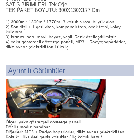
SATIŞ BİRİMLERİ:
Tek Öğe
TEK PAKET BOYUTU:
300X130X177 Cm
1) 3000m * 1300m * 1770m, 3 koltuk sırası, büyük alan.
2) 5ön dişli + 1 geri vites, kampanalı fren, ayak freni, kolay
kullanım.
3) kırmızı, sarı, mavi, beyaz, yeşil. Renk özelleştirilmiştir.
4) yakıt göstergeli gösterge paneli, MP3 + Radyo;hoparlörler,
dikiz aynası;elektrikli fan Lüks iç
Ayrıntılı Görüntüler
Ölçer: yakıt göstergeli gösterge paneli
Dönüş modu: handbar
Diğerleri: MP3 + Radyo;hoparlörler, dikiz aynası;elektrikli fan.
Koltuk: Lüks deri geniş koltuklar / üç koltuk hattı /