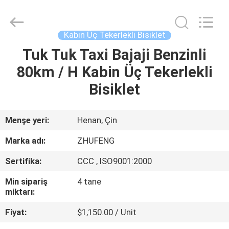
Everest
Huaying
Tricycle
Motorcycle
Co.,
Kabin Üç Tekerlekli Bisiklet
Ltd..
All
Tuk Tuk Taxi Bajaji Benzinli
EV
Rights
Reserved.
80km / H Kabin Üç Tekerlekli
ÜRÜN:%
Bisiklet
S
Menşe yeri:
Henan, Çin
HAKKIMIZDA
Marka adı:
ZHUFENG
Sertifika:
CCC , ISO9001:2000
FABRIKA
Min sipariş
4 tane
TURU
miktarı:
Fiyat:
$1,150.00 / Unit
KALITE