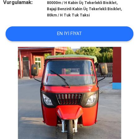
Vurgulamak:
,
KONTROL
80000m / H Kabin Üç Tekerlekli Bisiklet
,
Bajaji Benzinli Kabin Üç Tekerlekli Bisiklet
80km / H Tuk Tuk Taksi
BIZIMLE
ILETIŞIME
EN IYI FIYAT
GEÇIN
HABERLER
BIR
TEKLIF
ISTEĞI
SITE
HARITASI