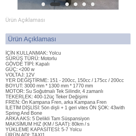
PRIVACY
Ürün Açıklaması
POLICY
Ürün Açıklaması
İÇİN KULLANMAK:
Yolcu
SÜRÜŞ TÜRÜ:
Motorlu
GÖVDE TİPİ:
Kapalı
GÜÇ:
<200 w
VOLTAJ:
12V
YER DEĞİŞTİRME:
151 - 200cc, 150cc / 175cc / 200cc
BOYUT:
3000 mm * 1300 mm * 1770 mm
MOTOR:
Su Soğutmalı Tek Silindir, 4 zamanlı
TEKERLEK:
400-12üç Teker Değişimi
FREN:
Ön Kampana Fren, arka Kampana Fren
İLETİM DİŞLİSİ:
5ön dişli + 1 geri vites
ÖN ŞOK:
43with
Spring And Bone
ARKA AKS:
5 Delikli Tam Süspansiyon
MAKSİMUM HIZ (KM / SAAT):
80km / s
YÜKLEME KAPASİTESİ:
5-7 Yolcu
ÜRÜN ADI:
TAXI1