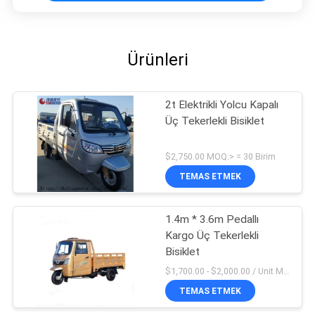
Ürünleri
2t Elektrikli Yolcu Kapalı
Üç Tekerlekli Bisiklet
$2,750.00 MOQ:> = 30 Birim
TEMAS ETMEK
1.4m * 3.6m Pedallı
Kargo Üç Tekerlekli
Bisiklet
$1,700.00 - $2,000.00 / Unit MOQ:1 Birim / Birimler
TEMAS ETMEK